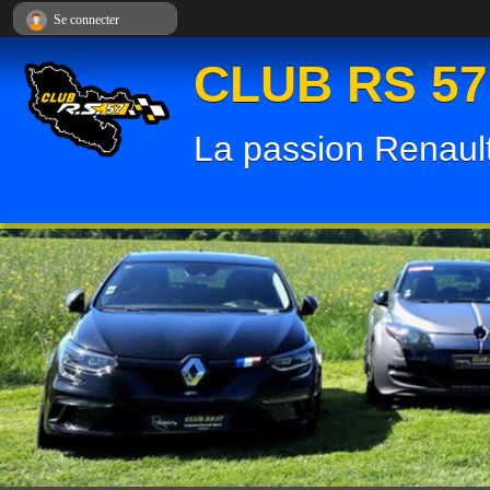
Panneau de gestion des cookies
Se connecter
CLUB RS 57
La passion Renault