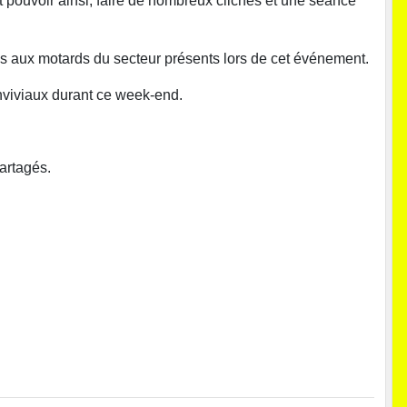
 pouvoir ainsi, faire de nombreux clichés et une séance
 aux motards du secteur présents lors de cet événement.
nviviaux durant ce week-end.
artagés.