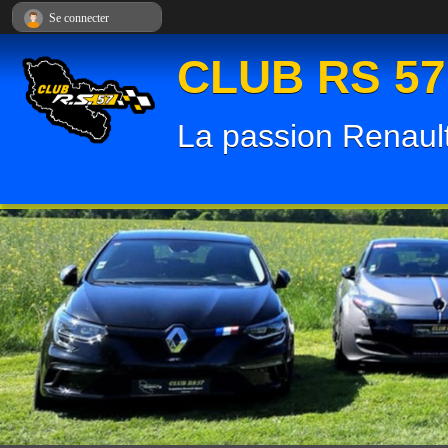
Panneau de gestion des cookies
Se connecter
CLUB RS 57
La passion Renault