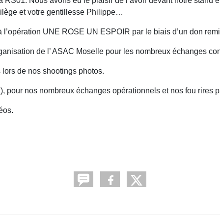
RS01. Nous avons eu le plaisir de l’avoir devant notre stand et
lège et votre gentillesse Philippe…
à l’opération UNE ROSE UN ESPOIR par le biais d’un don remis
organisation de l’ ASAC Moselle pour les nombreux échanges co
s lors de nos shootings photos.
ra), pour nos nombreux échanges opérationnels et nos fou rires p
éos.