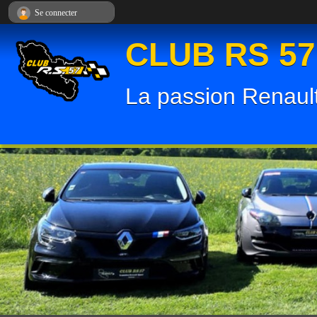
Panneau de gestion des cookies
Se connecter
CLUB RS 57
La passion Renault