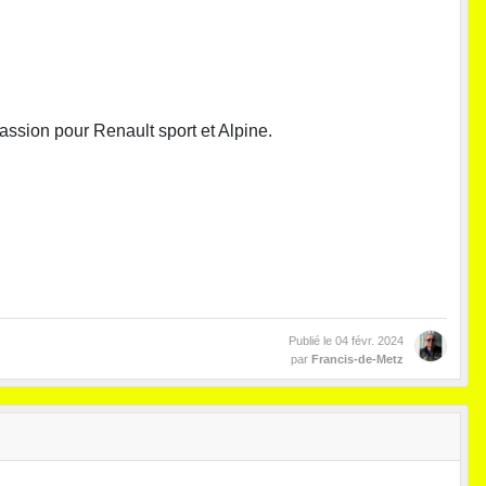
assion pour Renault sport et Alpine.
Publié le
04 févr. 2024
par
Francis-de-Metz