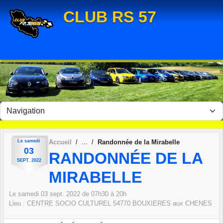
Panneau de gestion des cookies
CLUB RS 57
Le
samedi
Accueil
Randonnée de la Mirabelle
03
RANDONNÉE DE LA
SEPT.
2022
MIRABELLE
Le
samedi
03
sept.
2022
de 07h30 à 20h
Lieu :
CENTRE SOCIO CULTUREL
54770
BOUXIERES aux CHENES