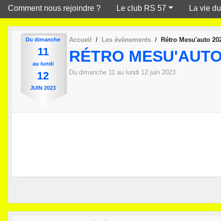
Comment nous rejoindre ?
Le club RS 57
La vie du
Accueil
Les évènements
Rétro Mesu'auto 202
Du
dimanche
11
RÉTRO MESU'AUTO 
au
lundi
Du
dimanche
11
au
lundi
12
juin
2023
12
JUIN
2023