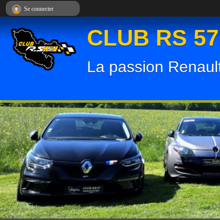
Panneau de gestion des cookies
Se connecter
CLUB RS 57
La passion Renault