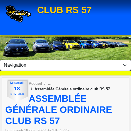
Panneau de gestion des cookies
CLUB RS 57
Le
samedi
Accueil
18
Assemblée Générale ordinaire club RS 57
NOV.
2023
ASSEMBLÉE
GÉNÉRALE ORDINAIRE
CLUB RS 57
Le
samedi
18
nov.
2023
de 17h à 22h