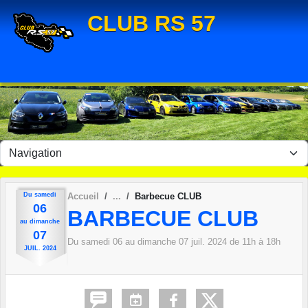
Panneau de gestion des cookies
CLUB RS 57
Du
samedi
Accueil
Barbecue CLUB
06
BARBECUE CLUB
au
dimanche
07
Du
samedi
06
au
dimanche
07
juil.
2024
de 11h à 18h
JUIL.
2024