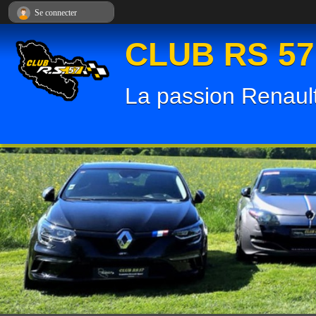
Panneau de gestion des cookies
Se connecter
CLUB RS 57
La passion Renault