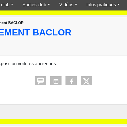
 club
Sorties club
Vidéos
Infos pratiques
ment BACLOR
LEMENT BACLOR
position voitures anciennes.