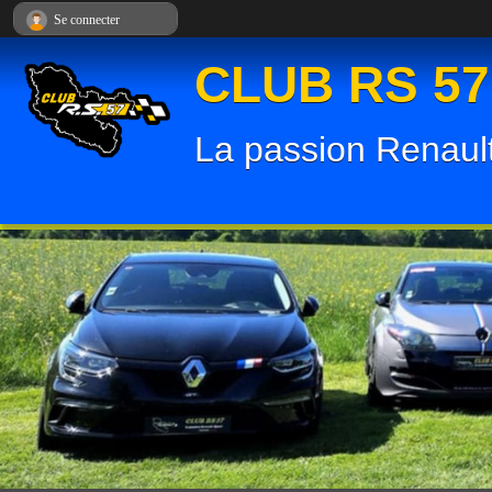
Panneau de gestion des cookies
Se connecter
CLUB RS 57
La passion Renault