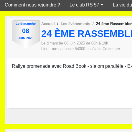
Comment nous rejoindre ?
Le club RS 57
La vie du
Accueil
Les évènements
24 ème Rassemble
Le
dimanche
08
24 ÈME RASSEMB
JUIN
2025
Le
dimanche
08
juin
2025
de 08h à 19h
Lieu :
rue nationale
54300
Lunéville-Croismare
Rallye promenade avec Road Book - slalom parallèle - Ex