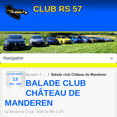
Panneau de gestion des cookies
CLUB RS 57
Le
dimanche
Accueil
Balade club Château de Manderen
13
BALADE CLUB
JUIL.
2025
CHÂTEAU DE
MANDEREN
Le
dimanche
13
juil.
2025
de 09h à 17h